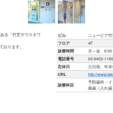
にある「竹芝サウスタワ
ビル
ニューピア竹
フロア
4F
ております。
診療時間
月～金 9:30～1
電話番号
03-6402-118
定休日
土日祝、年末
URL
http://www.ta
予防歯科・イ
診療科目
義歯（入れ歯