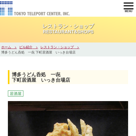
MENU
レストラン・ショップ
RESTAURANT&SHOPS
ホーム
ビル紹介
レストラン・ショップ
博多うどん呑処 一㐂 下町居酒屋 いっき台場店
博多うどん呑処 一㐂
下町居酒屋 いっき台場店
居酒屋