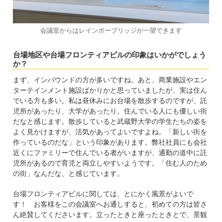
会議室からはレインボーブリッジが一望できます
台場地区や台場フロンティアビルの印象はいかがでしょう
か？
まず、インバウンドの方が多いですね。あと、商業施設やエン
ターテインメント施設ばかりかと思っていましたが、実は住ん
でいる方も多い。私は昼休みにお台場を散歩するのですが、託
児所があったり、大学があったり、住んでいる人にも優しい街
だなと感じます。散歩していると武蔵野大学の学生たちの姿を
よく見かけますが、活気があってよいですよね。「新しい街を
作っているのだな」という印象があります。弊社社員にも会社
近くにファミリーで住んでいる者がいますが、通勤の道中に託
児所があるので育児と両立しやすいようです。「住む人のため
の街」なんだな、と感じています。
台場フロンティアビルに関しては、とにかく風景がよいで
す！ お客様をこの会議室へお通しすると、初めての方は皆さ
ん絶賛してくださいます。立ったときと座ったときとで、景観