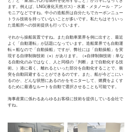
ます。例えば、LNG(液化天然ガス)・水素・メタノール・アン
モニアなどですね。中小の造船所は自分たちでカーボンニュー
トラル技術を持っていないことが多いです。私たちはそういっ
た造船所への技術提供も行っています。
それから操船装置ですね。また自動車業界を例に出すと、最近
よく「自動運転」が話題になっています。造船業界でも自動運
転＝船なので「自動操船」ですが、弊社には「自動操船」を実
現する自律制御技術（※）があります。（※自律制御技術：単な
る自動化のみではなく、人と同様の「判断」まで自動化する技
術。）港に着く、離れるといった部分を自動化することで、衝
突を自動回避することができるのです。また、船が今どこにい
るのか、どんな状態にあるのかをモニターして、燃費をよくす
るために最適なルートを自動で選択させることも可能です。
海事産業に係わるあらゆるお客様に技術を提供している会社で
すね。