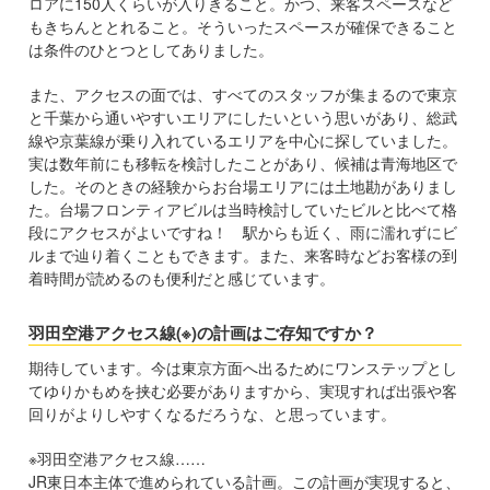
ロアに150人くらいが入りきること。かつ、来客スペースなど
もきちんととれること。そういったスペースが確保できること
は条件のひとつとしてありました。
また、アクセスの面では、すべてのスタッフが集まるので東京
と千葉から通いやすいエリアにしたいという思いがあり、総武
線や京葉線が乗り入れているエリアを中心に探していました。
実は数年前にも移転を検討したことがあり、候補は青海地区で
した。そのときの経験からお台場エリアには土地勘がありまし
た。台場フロンティアビルは当時検討していたビルと比べて格
段にアクセスがよいですね！ 駅からも近く、雨に濡れずにビ
ルまで辿り着くこともできます。また、来客時などお客様の到
着時間が読めるのも便利だと感じています。
羽田空港アクセス線(※)の計画はご存知ですか？
期待しています。今は東京方面へ出るためにワンステップとし
てゆりかもめを挟む必要がありますから、実現すれば出張や客
回りがよりしやすくなるだろうな、と思っています。
※羽田空港アクセス線……
JR東日本主体で進められている計画。この計画が実現すると、