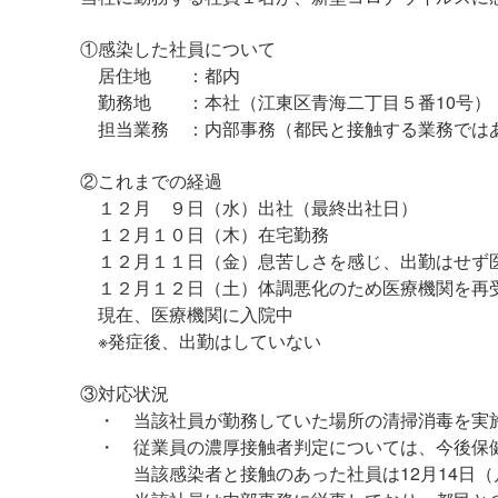
①感染した社員について
居住地 ：都内
勤務地 ：本社（江東区青海二丁目５番10号）
担当業務 ：内部事務（都民と接触する業務では
②これまでの経過
１２月 ９日（水）出社（最終出社日）
１２月１０日（木）在宅勤務
１２月１１日（金）息苦しさを感じ、出勤はせず医
１２月１２日（土）体調悪化のため医療機関を再受
現在、医療機関に入院中
※発症後、出勤はしていない
③対応状況
・ 当該社員が勤務していた場所の清掃消毒を実
・ 従業員の濃厚接触者判定については、今後保健
当該感染者と接触のあった社員は12月14日（